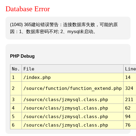
Database Error
(1040) 365建站错误警告：连接数据库失败，可能的原
因：1、数据库密码不对; 2、mysql未启动。
PHP Debug
No.
File
Line
1
/index.php
14
2
/source/function/function_extend.php
324
3
/source/class/jzmysql.class.php
211
4
/source/class/jzmysql.class.php
62
5
/source/class/jzmysql.class.php
94
6
/source/class/jzmysql.class.php
76