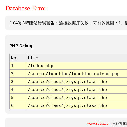
Database Error
(1040) 365建站错误警告：连接数据库失败，可能的原因：1、数
PHP Debug
No.
File
1
/index.php
2
/source/function/function_extend.php
3
/source/class/jzmysql.class.php
4
/source/class/jzmysql.class.php
5
/source/class/jzmysql.class.php
6
/source/class/jzmysql.class.php
www.365jz.com
已经将此