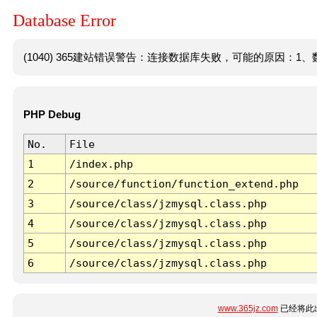
Database Error
(1040) 365建站错误警告：连接数据库失败，可能的原因：1、数
PHP Debug
No.
File
1
/index.php
2
/source/function/function_extend.php
3
/source/class/jzmysql.class.php
4
/source/class/jzmysql.class.php
5
/source/class/jzmysql.class.php
6
/source/class/jzmysql.class.php
www.365jz.com
已经将此