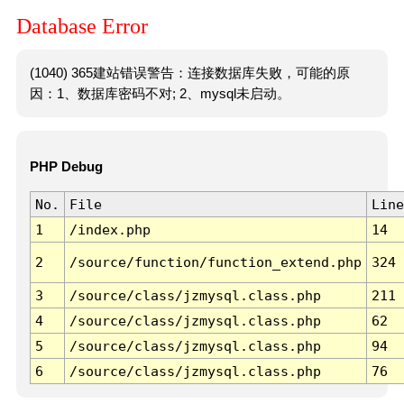
Database Error
(1040) 365建站错误警告：连接数据库失败，可能的原
因：1、数据库密码不对; 2、mysql未启动。
PHP Debug
No.
File
Line
1
/index.php
14
2
/source/function/function_extend.php
324
3
/source/class/jzmysql.class.php
211
4
/source/class/jzmysql.class.php
62
5
/source/class/jzmysql.class.php
94
6
/source/class/jzmysql.class.php
76