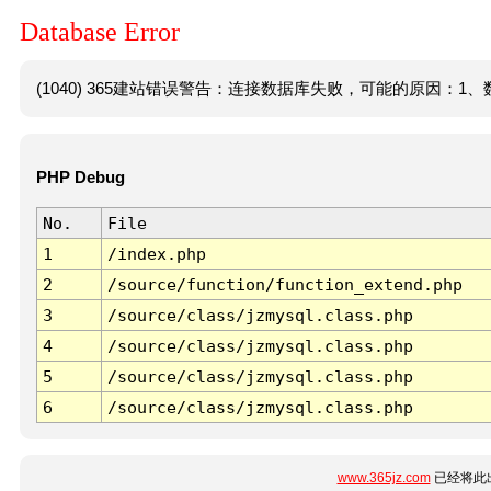
Database Error
(1040) 365建站错误警告：连接数据库失败，可能的原因：1、数
PHP Debug
No.
File
1
/index.php
2
/source/function/function_extend.php
3
/source/class/jzmysql.class.php
4
/source/class/jzmysql.class.php
5
/source/class/jzmysql.class.php
6
/source/class/jzmysql.class.php
www.365jz.com
已经将此