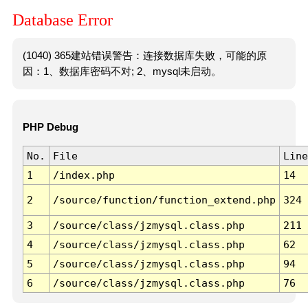
Database Error
(1040) 365建站错误警告：连接数据库失败，可能的原
因：1、数据库密码不对; 2、mysql未启动。
PHP Debug
No.
File
Line
1
/index.php
14
2
/source/function/function_extend.php
324
3
/source/class/jzmysql.class.php
211
4
/source/class/jzmysql.class.php
62
5
/source/class/jzmysql.class.php
94
6
/source/class/jzmysql.class.php
76