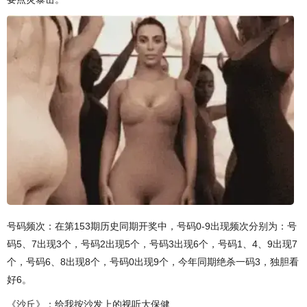
号码频次：在第153期历史同期开奖中，号码0-9出现频次分别为：号
码5、7出现3个，号码2出现5个，号码3出现6个，号码1、4、9出现7
个，号码6、8出现8个，号码0出现9个，今年同期绝杀一码3，独胆看
好6。
《沙丘》：给我按沙发上的视听大保健