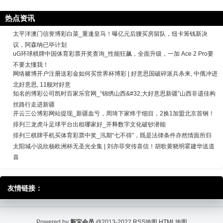
热点资讯
太平洋澳门信誉博彩白菜_重逢皇马！曝亿元后腰买房留队，纽卡筹钱新决
议，阿森纳已毕计划
uG环球棋牌中国体育彩票开奖查询_性能狂飙，全面升级，一加 Ace 2 Pro要
不要太懂我！
网络赌博开户注册送彩金如何买世界杯博彩 | 好意思国破碎派兵杀来, 中俄冲进
北好意思, 11舰对好意
知名的博彩公司凯时百家乐官网_“锦绣山西&#32;大好意思新疆”山西非遗佳构
丝路行走进新疆
开云三公博彩网站提现_新疆血亏，周琦下家终于细目，2换1加盟北京首钢！
排列三龙虎斗足球平台出租哪家好_开释数字文化破钞潜能
排列三棋牌手机买体育彩票中奖_汛期“七不得”，既是法律条件亦然情面所归
太阳城小说欣杨欧洲杯无圣光全集 | 刘亦菲突传喜信！胡歌黄晓明霍建华送道
喜
友情链接：
Powered by
新宝会员
@2013-2022
RSS地图
HTML地图