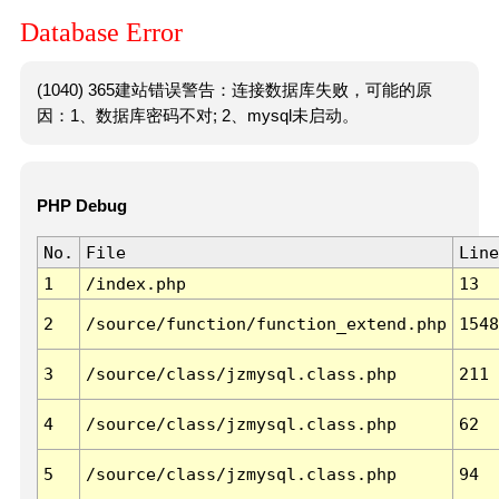
Database Error
(1040) 365建站错误警告：连接数据库失败，可能的原
因：1、数据库密码不对; 2、mysql未启动。
PHP Debug
No.
File
Line
1
/index.php
13
2
/source/function/function_extend.php
1548
3
/source/class/jzmysql.class.php
211
4
/source/class/jzmysql.class.php
62
5
/source/class/jzmysql.class.php
94