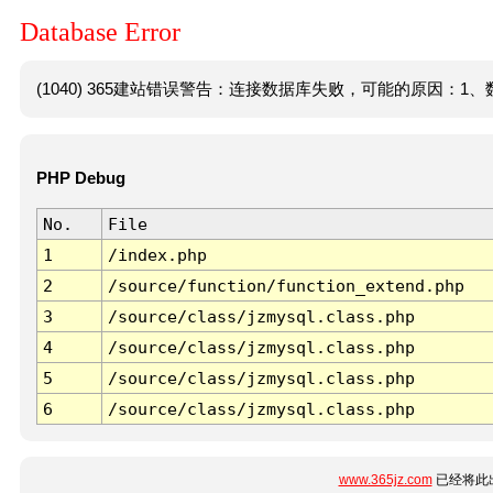
Database Error
(1040) 365建站错误警告：连接数据库失败，可能的原因：1、数
PHP Debug
No.
File
1
/index.php
2
/source/function/function_extend.php
3
/source/class/jzmysql.class.php
4
/source/class/jzmysql.class.php
5
/source/class/jzmysql.class.php
6
/source/class/jzmysql.class.php
www.365jz.com
已经将此