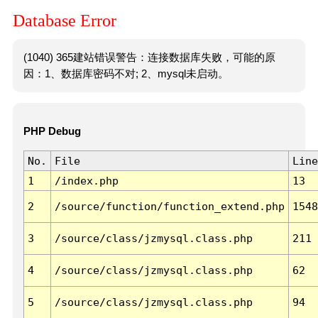
Database Error
(1040) 365建站错误警告：连接数据库失败，可能的原
因：1、数据库密码不对; 2、mysql未启动。
PHP Debug
No.
File
Line
1
/index.php
13
2
/source/function/function_extend.php
1548
3
/source/class/jzmysql.class.php
211
4
/source/class/jzmysql.class.php
62
5
/source/class/jzmysql.class.php
94