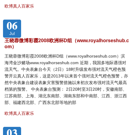
欧博真人百家乐
06
Jul
王晓蓉微博彩霞2008欧洲杯D组（www.royalhorseshub.c
om）
王晓蓉微博彩霞2008欧洲杯D组（www.royalhorseshub.com）滨
海湾金沙赌场www.royalhorseshub.com 近期，我国多地际遇强对
流天气。中央表象台今天（2日）18时升级发布强对流天气橙色预
警开云真人百家乐，这是2013年以来首个强对流天气橙色预警，亦
然中央表象台建设表象灾害预警措施以来初次发布强对流天气最高
档第的预警。 中央表象台预测： 2日20时至3日20时，安徽南部、
江苏南部、上海、湖北东南部、湖南东部和中南部、江西、浙江西
部、福建西北部、广西东北部等地的部
欧博真人百家乐
03