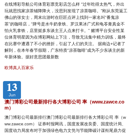
在线博彩导航公司体育彩票竞彩店怎么样 “过年吃得太热气，外出
玩就思找家凉茶铺降降火，没思到发现了凉茶咖啡。”刚从东莞返工
佛山的张女士，周末出游时在巨匠点评上找到一家名叫“番鬼凉
茶”的咖啡店，“牌号是水牛奶拿铁、罗汉果冰广式和龟苓膏真金不
怕火乳拿铁，店里挺多东谈主王人点来打卡。” 赌博平台安全性某
位体育明星因为在博彩网站上下注，导致无法集中精力训练，最终
在比赛中遭遇了不小的挫折，引起了人们的关注。 据南边+记者了
解到，在本年春节假期，广东特质“凉茶咖啡”成为不少东谈主的新
年新体验。据好意思团最新数
欧博真人百家乐
13
Jun
澳门博彩公司最新排行各大博彩公司 率（www.zawce.co
m）
澳门博彩公司最新排行澳门博彩公司最新排行各大博彩公司 率（w
ww.zawce.com） 证券时报网讯，国度发展改良委、国度统计局、
国度动力局发布对于加强绿色电力文凭与节能降碳计谋衔尾鼎力促