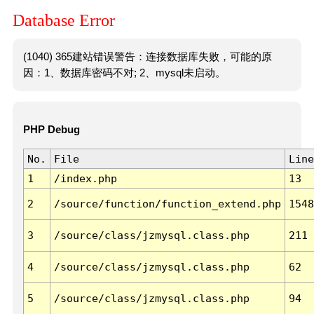
Database Error
(1040) 365建站错误警告：连接数据库失败，可能的原
因：1、数据库密码不对; 2、mysql未启动。
PHP Debug
No.
File
Line
1
/index.php
13
2
/source/function/function_extend.php
1548
3
/source/class/jzmysql.class.php
211
4
/source/class/jzmysql.class.php
62
5
/source/class/jzmysql.class.php
94