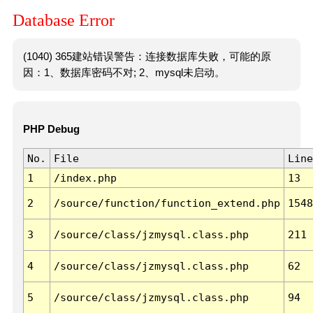
Database Error
(1040) 365建站错误警告：连接数据库失败，可能的原
因：1、数据库密码不对; 2、mysql未启动。
PHP Debug
No.
File
Line
1
/index.php
13
2
/source/function/function_extend.php
1548
3
/source/class/jzmysql.class.php
211
4
/source/class/jzmysql.class.php
62
5
/source/class/jzmysql.class.php
94