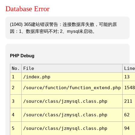
Database Error
(1040) 365建站错误警告：连接数据库失败，可能的原
因：1、数据库密码不对; 2、mysql未启动。
PHP Debug
No.
File
Line
1
/index.php
13
2
/source/function/function_extend.php
1548
3
/source/class/jzmysql.class.php
211
4
/source/class/jzmysql.class.php
62
5
/source/class/jzmysql.class.php
94