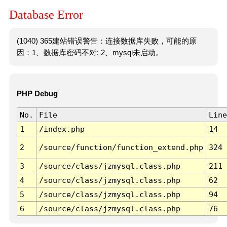
Database Error
(1040) 365建站错误警告：连接数据库失败，可能的原
因：1、数据库密码不对; 2、mysql未启动。
PHP Debug
No.
File
Line
1
/index.php
14
2
/source/function/function_extend.php
324
3
/source/class/jzmysql.class.php
211
4
/source/class/jzmysql.class.php
62
5
/source/class/jzmysql.class.php
94
6
/source/class/jzmysql.class.php
76