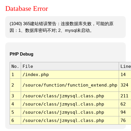
Database Error
(1040) 365建站错误警告：连接数据库失败，可能的原
因：1、数据库密码不对; 2、mysql未启动。
PHP Debug
No.
File
Line
1
/index.php
14
2
/source/function/function_extend.php
324
3
/source/class/jzmysql.class.php
211
4
/source/class/jzmysql.class.php
62
5
/source/class/jzmysql.class.php
94
6
/source/class/jzmysql.class.php
76