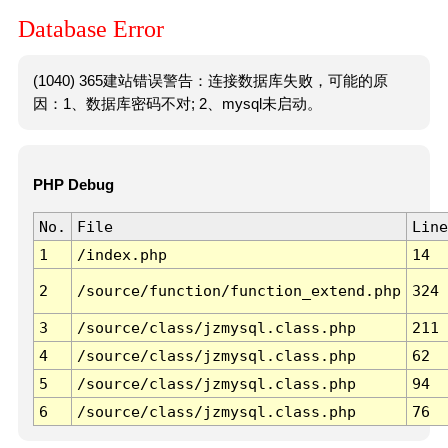
Database Error
(1040) 365建站错误警告：连接数据库失败，可能的原
因：1、数据库密码不对; 2、mysql未启动。
PHP Debug
No.
File
Line
1
/index.php
14
2
/source/function/function_extend.php
324
3
/source/class/jzmysql.class.php
211
4
/source/class/jzmysql.class.php
62
5
/source/class/jzmysql.class.php
94
6
/source/class/jzmysql.class.php
76