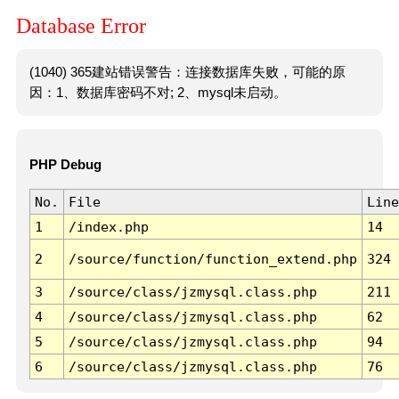
Database Error
(1040) 365建站错误警告：连接数据库失败，可能的原
因：1、数据库密码不对; 2、mysql未启动。
PHP Debug
No.
File
Line
1
/index.php
14
2
/source/function/function_extend.php
324
3
/source/class/jzmysql.class.php
211
4
/source/class/jzmysql.class.php
62
5
/source/class/jzmysql.class.php
94
6
/source/class/jzmysql.class.php
76