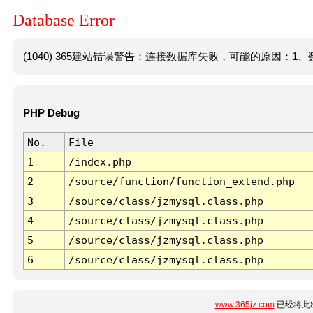
Database Error
(1040) 365建站错误警告：连接数据库失败，可能的原因：1、数
PHP Debug
No.
File
1
/index.php
2
/source/function/function_extend.php
3
/source/class/jzmysql.class.php
4
/source/class/jzmysql.class.php
5
/source/class/jzmysql.class.php
6
/source/class/jzmysql.class.php
www.365jz.com
已经将此