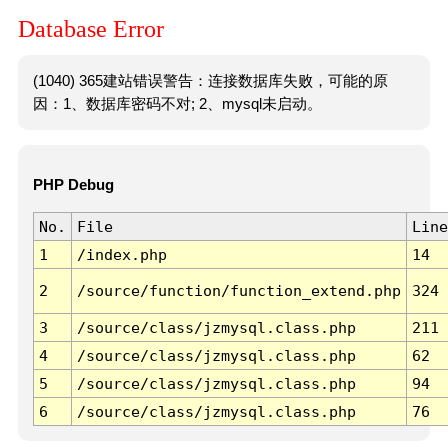
Database Error
(1040) 365建站错误警告：连接数据库失败，可能的原
因：1、数据库密码不对; 2、mysql未启动。
PHP Debug
No.
File
Line
1
/index.php
14
2
/source/function/function_extend.php
324
3
/source/class/jzmysql.class.php
211
4
/source/class/jzmysql.class.php
62
5
/source/class/jzmysql.class.php
94
6
/source/class/jzmysql.class.php
76