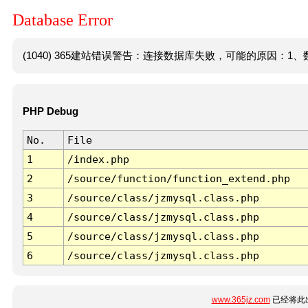
Database Error
(1040) 365建站错误警告：连接数据库失败，可能的原因：1、数
PHP Debug
No.
File
1
/index.php
2
/source/function/function_extend.php
3
/source/class/jzmysql.class.php
4
/source/class/jzmysql.class.php
5
/source/class/jzmysql.class.php
6
/source/class/jzmysql.class.php
www.365jz.com
已经将此