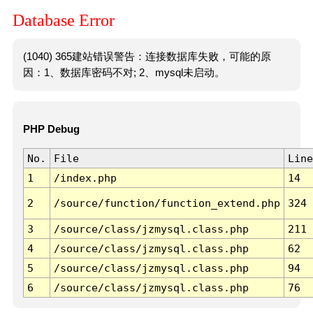
Database Error
(1040) 365建站错误警告：连接数据库失败，可能的原
因：1、数据库密码不对; 2、mysql未启动。
PHP Debug
No.
File
Line
1
/index.php
14
2
/source/function/function_extend.php
324
3
/source/class/jzmysql.class.php
211
4
/source/class/jzmysql.class.php
62
5
/source/class/jzmysql.class.php
94
6
/source/class/jzmysql.class.php
76