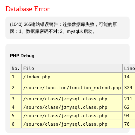
Database Error
(1040) 365建站错误警告：连接数据库失败，可能的原
因：1、数据库密码不对; 2、mysql未启动。
PHP Debug
No.
File
Line
1
/index.php
14
2
/source/function/function_extend.php
324
3
/source/class/jzmysql.class.php
211
4
/source/class/jzmysql.class.php
62
5
/source/class/jzmysql.class.php
94
6
/source/class/jzmysql.class.php
76