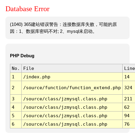
Database Error
(1040) 365建站错误警告：连接数据库失败，可能的原
因：1、数据库密码不对; 2、mysql未启动。
PHP Debug
No.
File
Line
1
/index.php
14
2
/source/function/function_extend.php
324
3
/source/class/jzmysql.class.php
211
4
/source/class/jzmysql.class.php
62
5
/source/class/jzmysql.class.php
94
6
/source/class/jzmysql.class.php
76