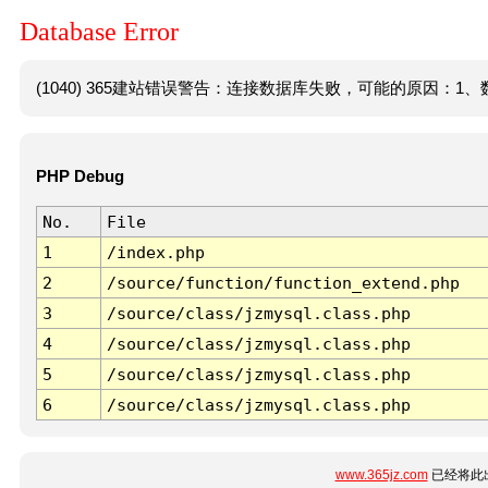
Database Error
(1040) 365建站错误警告：连接数据库失败，可能的原因：1、数
PHP Debug
No.
File
1
/index.php
2
/source/function/function_extend.php
3
/source/class/jzmysql.class.php
4
/source/class/jzmysql.class.php
5
/source/class/jzmysql.class.php
6
/source/class/jzmysql.class.php
www.365jz.com
已经将此