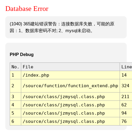
Database Error
(1040) 365建站错误警告：连接数据库失败，可能的原
因：1、数据库密码不对; 2、mysql未启动。
PHP Debug
No.
File
Line
1
/index.php
14
2
/source/function/function_extend.php
324
3
/source/class/jzmysql.class.php
211
4
/source/class/jzmysql.class.php
62
5
/source/class/jzmysql.class.php
94
6
/source/class/jzmysql.class.php
76