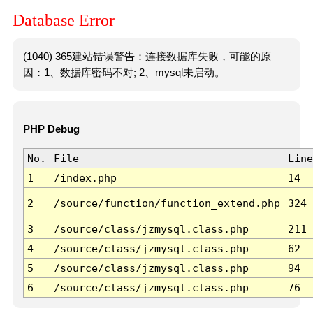
Database Error
(1040) 365建站错误警告：连接数据库失败，可能的原
因：1、数据库密码不对; 2、mysql未启动。
PHP Debug
No.
File
Line
1
/index.php
14
2
/source/function/function_extend.php
324
3
/source/class/jzmysql.class.php
211
4
/source/class/jzmysql.class.php
62
5
/source/class/jzmysql.class.php
94
6
/source/class/jzmysql.class.php
76