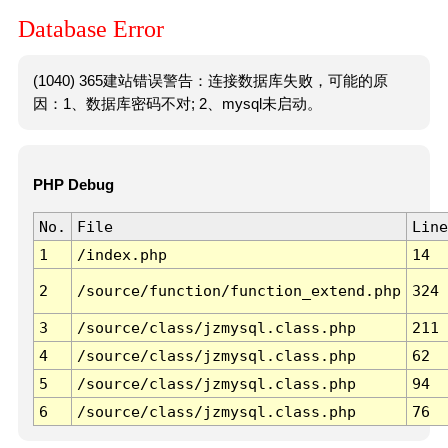
Database Error
(1040) 365建站错误警告：连接数据库失败，可能的原
因：1、数据库密码不对; 2、mysql未启动。
PHP Debug
No.
File
Line
1
/index.php
14
2
/source/function/function_extend.php
324
3
/source/class/jzmysql.class.php
211
4
/source/class/jzmysql.class.php
62
5
/source/class/jzmysql.class.php
94
6
/source/class/jzmysql.class.php
76