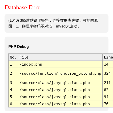
Database Error
(1040) 365建站错误警告：连接数据库失败，可能的原
因：1、数据库密码不对; 2、mysql未启动。
PHP Debug
No.
File
Line
1
/index.php
14
2
/source/function/function_extend.php
324
3
/source/class/jzmysql.class.php
211
4
/source/class/jzmysql.class.php
62
5
/source/class/jzmysql.class.php
94
6
/source/class/jzmysql.class.php
76