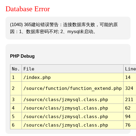
Database Error
(1040) 365建站错误警告：连接数据库失败，可能的原
因：1、数据库密码不对; 2、mysql未启动。
PHP Debug
No.
File
Line
1
/index.php
14
2
/source/function/function_extend.php
324
3
/source/class/jzmysql.class.php
211
4
/source/class/jzmysql.class.php
62
5
/source/class/jzmysql.class.php
94
6
/source/class/jzmysql.class.php
76