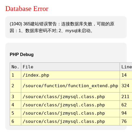
Database Error
(1040) 365建站错误警告：连接数据库失败，可能的原
因：1、数据库密码不对; 2、mysql未启动。
PHP Debug
No.
File
Line
1
/index.php
14
2
/source/function/function_extend.php
324
3
/source/class/jzmysql.class.php
211
4
/source/class/jzmysql.class.php
62
5
/source/class/jzmysql.class.php
94
6
/source/class/jzmysql.class.php
76