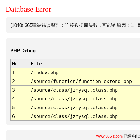
Database Error
(1040) 365建站错误警告：连接数据库失败，可能的原因：1、数
PHP Debug
No.
File
1
/index.php
2
/source/function/function_extend.php
3
/source/class/jzmysql.class.php
4
/source/class/jzmysql.class.php
5
/source/class/jzmysql.class.php
6
/source/class/jzmysql.class.php
www.365jz.com
已经将此