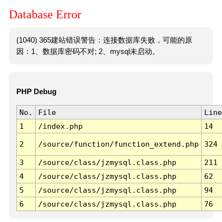
Database Error
(1040) 365建站错误警告：连接数据库失败，可能的原
因：1、数据库密码不对; 2、mysql未启动。
PHP Debug
No.
File
Line
1
/index.php
14
2
/source/function/function_extend.php
324
3
/source/class/jzmysql.class.php
211
4
/source/class/jzmysql.class.php
62
5
/source/class/jzmysql.class.php
94
6
/source/class/jzmysql.class.php
76