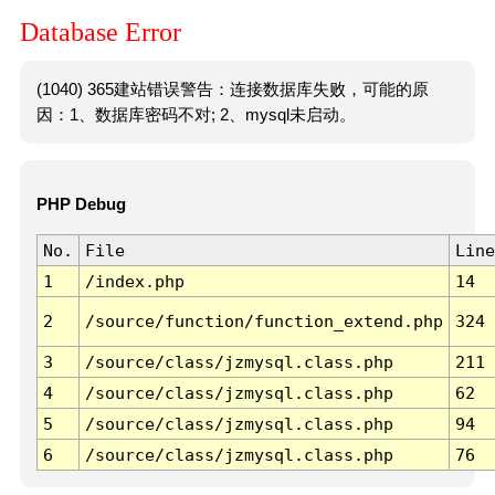
Database Error
(1040) 365建站错误警告：连接数据库失败，可能的原
因：1、数据库密码不对; 2、mysql未启动。
PHP Debug
No.
File
Line
1
/index.php
14
2
/source/function/function_extend.php
324
3
/source/class/jzmysql.class.php
211
4
/source/class/jzmysql.class.php
62
5
/source/class/jzmysql.class.php
94
6
/source/class/jzmysql.class.php
76