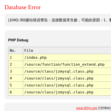
Database Error
(1040) 365建站错误警告：连接数据库失败，可能的原因：1、数
PHP Debug
No.
File
1
/index.php
2
/source/function/function_extend.php
3
/source/class/jzmysql.class.php
4
/source/class/jzmysql.class.php
5
/source/class/jzmysql.class.php
6
/source/class/jzmysql.class.php
www.365jz.com
已经将此