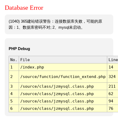
Database Error
(1040) 365建站错误警告：连接数据库失败，可能的原
因：1、数据库密码不对; 2、mysql未启动。
PHP Debug
No.
File
Line
1
/index.php
14
2
/source/function/function_extend.php
324
3
/source/class/jzmysql.class.php
211
4
/source/class/jzmysql.class.php
62
5
/source/class/jzmysql.class.php
94
6
/source/class/jzmysql.class.php
76