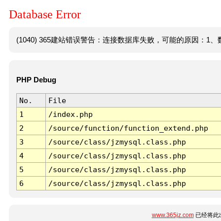
Database Error
(1040) 365建站错误警告：连接数据库失败，可能的原因：1、数
PHP Debug
No.
File
1
/index.php
2
/source/function/function_extend.php
3
/source/class/jzmysql.class.php
4
/source/class/jzmysql.class.php
5
/source/class/jzmysql.class.php
6
/source/class/jzmysql.class.php
www.365jz.com
已经将此