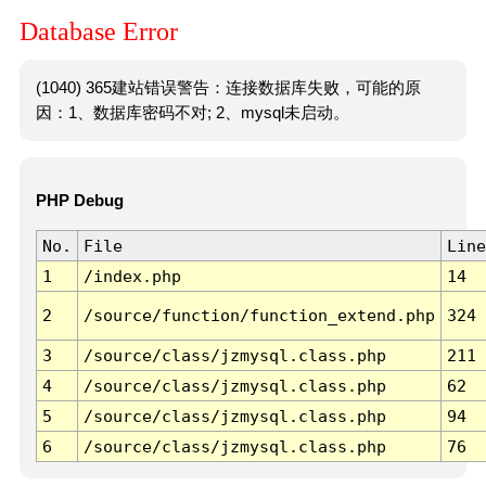
Database Error
(1040) 365建站错误警告：连接数据库失败，可能的原
因：1、数据库密码不对; 2、mysql未启动。
PHP Debug
No.
File
Line
1
/index.php
14
2
/source/function/function_extend.php
324
3
/source/class/jzmysql.class.php
211
4
/source/class/jzmysql.class.php
62
5
/source/class/jzmysql.class.php
94
6
/source/class/jzmysql.class.php
76