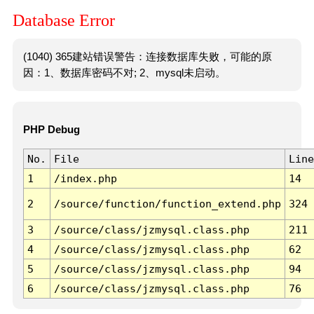
Database Error
(1040) 365建站错误警告：连接数据库失败，可能的原
因：1、数据库密码不对; 2、mysql未启动。
PHP Debug
No.
File
Line
1
/index.php
14
2
/source/function/function_extend.php
324
3
/source/class/jzmysql.class.php
211
4
/source/class/jzmysql.class.php
62
5
/source/class/jzmysql.class.php
94
6
/source/class/jzmysql.class.php
76