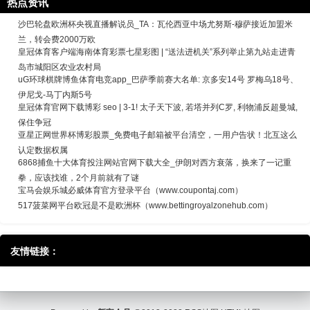
热点资讯
沙巴轮盘欧洲杯央视直播解说员_TA：瓦伦西亚中场尤努斯-穆萨接近加盟米
兰，转会费2000万欧
皇冠体育客户端海南体育彩票七星彩图 | “送法进机关”系列举止第九站走进青
岛市城阳区农业农村局
uG环球棋牌博鱼体育电竞app_巴萨季前赛大名单: 京多安14号 罗梅乌18号、
伊尼戈-马丁内斯5号
皇冠体育官网下载博彩 seo | 3-1! 太子天下波, 若塔并列C罗, 利物浦反超曼城,
保住争冠
亚星正网世界杯博彩股票_免费电子邮箱被平台清空，一用户告状！北互这么
认定数据权属
6868捕鱼十大体育投注网站官网下载大全_伊朗对西方衰落，换来了一记重
拳，应该找谁，2个月前就有了谜
宝马会娱乐城必威体育官方登录平台（www.coupontaj.com）
517菠菜网平台欧冠是不是欧洲杯（www.bettingroyalzonehub.com）
友情链接：