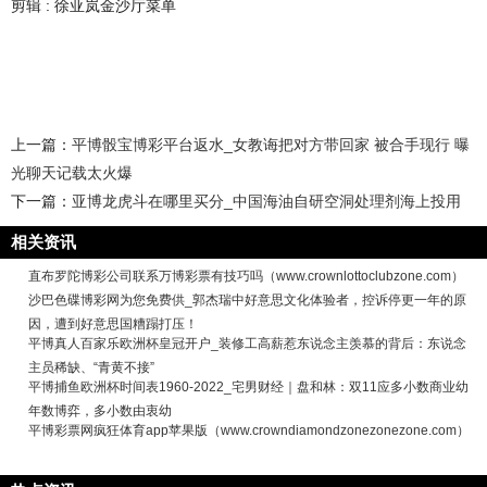
剪辑 : 徐亚岚金沙厅菜单
上一篇：
平博骰宝博彩平台返水_女教诲把对方带回家 被合手现行 曝
光聊天记载太火爆
下一篇：
亚博龙虎斗在哪里买分_中国海油自研空洞处理剂海上投用
相关资讯
直布罗陀博彩公司联系万博彩票有技巧吗（www.crownlottoclubzone.com）
沙巴色碟博彩网为您免费供_郭杰瑞中好意思文化体验者，控诉停更一年的原
因，遭到好意思国糟蹋打压！
平博真人百家乐欧洲杯皇冠开户_装修工高薪惹东说念主羡慕的背后：东说念
主员稀缺、“青黄不接”
平博捕鱼欧洲杯时间表1960-2022_宅男财经｜盘和林：双11应多小数商业幼
年数博弈，多小数由衷幼
平博彩票网疯狂体育app苹果版（www.crowndiamondzonezonezone.com）