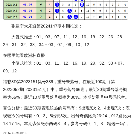
张建宁大乐透第2024147期本期推选：
大复式推选：01、03、07、11、12、16、19、22、26、28、
29、31、32、33、34 + 03、07、09、10、12
在哪里能看欧洲杯直播
小复式推选：01、03、11、12、16、19、29、32、33 + 07、
09、12
福彩3D第2023151奖号339，重号未落号。在最近100期（第
2023052期-2023151期）中，重号落号66期；最近20期重号落号概
率为65%；最近10期重号落号概率为80%。本期防重号中号码轮空。
百位分析：最近50期表现较热的号码有：9出现8次,2、4出现7次；表
现较冷的号码有：0、3、8出现3次。出号奇偶比为26:24，012路比为
18:17:15。本期该位绝杀两码3、4，参考号码0、1、8，精选一码1。