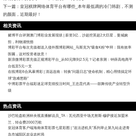
下一篇：
皇冠棋牌网络体育平台有哪些_本年最低调的冷门韩剧，不测
的颜面，近期最好！
相关资讯
赌博平台评测澳门博彩业发展现状 | 薪资3亿，沙超挖英超2大巨星，曼城婉
拒，利物浦恍惚
博彩平台每次充值都送入侵外围博彩网站_马斯克为“吸食K粉”申辩：我有效率
医嘱，这对投资者故意！
新浪微博彩票充值正规博彩平台_从60元降到2.5元？记者亲测：钟薛高电商平
台低至5元一支
在线博彩6合风暴博彩 | 清远连南：转换“问题日志”使命机制，精心用情搞定环
球“急难愁盼”
中博彩票平台福彩迷足球竞猜投注时间_王忠昆代表——鼓舞传统产业转型升
级
热点资讯
沙巴轮盘欧洲杯央视直播解说员_TA：瓦伦西亚中场尤努斯-穆萨接近加盟米
兰，转会费2000万欧
皇冠体育客户端海南体育彩票七星彩图 | “送法进机关”系列举止第九站走进青
岛市城阳区农业农村局