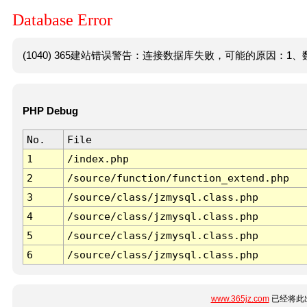
Database Error
(1040) 365建站错误警告：连接数据库失败，可能的原因：1、数
PHP Debug
No.
File
1
/index.php
2
/source/function/function_extend.php
3
/source/class/jzmysql.class.php
4
/source/class/jzmysql.class.php
5
/source/class/jzmysql.class.php
6
/source/class/jzmysql.class.php
www.365jz.com
已经将此