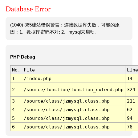
Database Error
(1040) 365建站错误警告：连接数据库失败，可能的原
因：1、数据库密码不对; 2、mysql未启动。
PHP Debug
No.
File
Line
1
/index.php
14
2
/source/function/function_extend.php
324
3
/source/class/jzmysql.class.php
211
4
/source/class/jzmysql.class.php
62
5
/source/class/jzmysql.class.php
94
6
/source/class/jzmysql.class.php
76