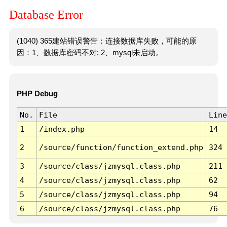
Database Error
(1040) 365建站错误警告：连接数据库失败，可能的原
因：1、数据库密码不对; 2、mysql未启动。
PHP Debug
No.
File
Line
1
/index.php
14
2
/source/function/function_extend.php
324
3
/source/class/jzmysql.class.php
211
4
/source/class/jzmysql.class.php
62
5
/source/class/jzmysql.class.php
94
6
/source/class/jzmysql.class.php
76