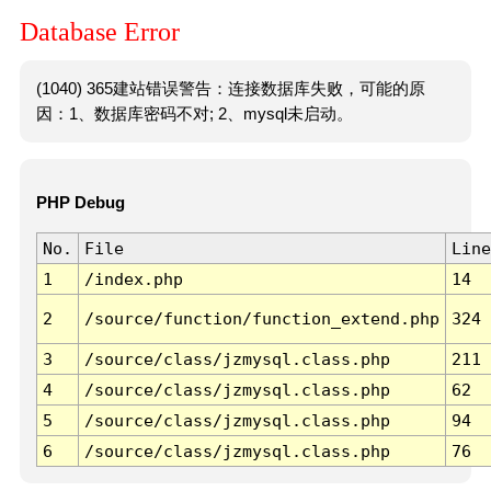
Database Error
(1040) 365建站错误警告：连接数据库失败，可能的原
因：1、数据库密码不对; 2、mysql未启动。
PHP Debug
No.
File
Line
1
/index.php
14
2
/source/function/function_extend.php
324
3
/source/class/jzmysql.class.php
211
4
/source/class/jzmysql.class.php
62
5
/source/class/jzmysql.class.php
94
6
/source/class/jzmysql.class.php
76