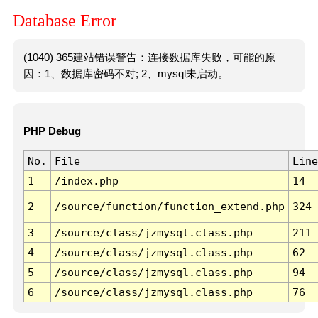
Database Error
(1040) 365建站错误警告：连接数据库失败，可能的原
因：1、数据库密码不对; 2、mysql未启动。
PHP Debug
No.
File
Line
1
/index.php
14
2
/source/function/function_extend.php
324
3
/source/class/jzmysql.class.php
211
4
/source/class/jzmysql.class.php
62
5
/source/class/jzmysql.class.php
94
6
/source/class/jzmysql.class.php
76