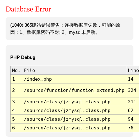
Database Error
(1040) 365建站错误警告：连接数据库失败，可能的原
因：1、数据库密码不对; 2、mysql未启动。
PHP Debug
No.
File
Line
1
/index.php
14
2
/source/function/function_extend.php
324
3
/source/class/jzmysql.class.php
211
4
/source/class/jzmysql.class.php
62
5
/source/class/jzmysql.class.php
94
6
/source/class/jzmysql.class.php
76