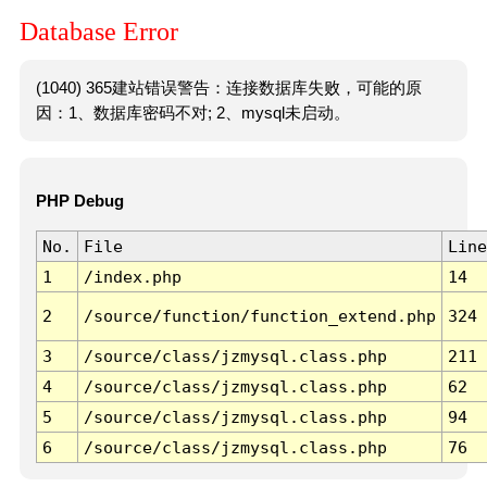
Database Error
(1040) 365建站错误警告：连接数据库失败，可能的原
因：1、数据库密码不对; 2、mysql未启动。
PHP Debug
No.
File
Line
1
/index.php
14
2
/source/function/function_extend.php
324
3
/source/class/jzmysql.class.php
211
4
/source/class/jzmysql.class.php
62
5
/source/class/jzmysql.class.php
94
6
/source/class/jzmysql.class.php
76