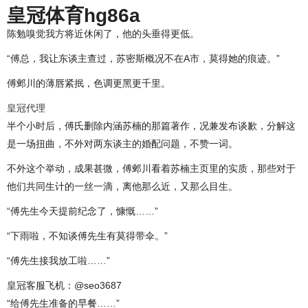
皇冠体育hg86a
陈勉嗅觉我方将近休闲了，他的头垂得更低。
“傅总，我让东谈主查过，苏密斯概况不在A市，莫得她的痕迹。”
傅邺川的薄唇紧抿，色调更黑更千里。
皇冠代理
半个小时后，傅氏删除内涵苏楠的那篇著作，况兼发布谈歉，分解这
是一场扭曲，不外对两东谈主的婚配问题，不赞一词。
不外这个举动，成果甚微，傅邺川看着苏楠主页里的实质，那些对于
他们共同生计的一丝一滴，离他那么近，又那么目生。
“傅先生今天提前纪念了，慷慨……”
“下雨啦，不知谈傅先生有莫得带伞。”
“傅先生接我放工啦……”
皇冠客服飞机：@seo3687
“给傅先生准备的早餐……”