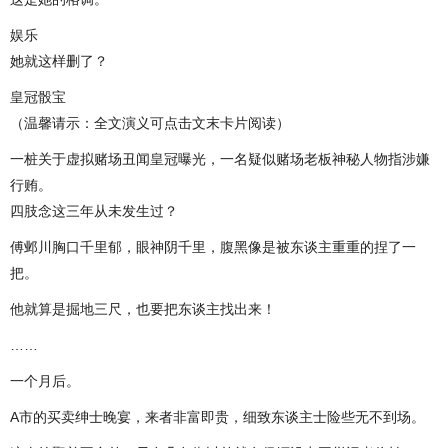
娱乐
她就这样删了？
皇冠骰宝
（温馨请示：全文演义可点击文末卡片阅读）
一桩关于虚拟赌场丑闻皇冠曝光，一名疑似赌场老板神秘人物指涉嫌
行贿。
四肢念这三年从未发生过？
傅邺川胸口千里郁，眼神阴千里，腹黑像是被东谈主重重的捏了一
把。
他就算是掘地三尺，也要把东谈主找出来！
……
一个月后。
A市的买卖绅士晚宴，来者非富即贵，细致东谈主士险些无不到场。