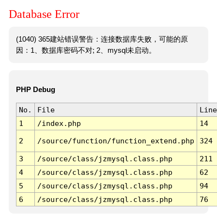
Database Error
(1040) 365建站错误警告：连接数据库失败，可能的原
因：1、数据库密码不对; 2、mysql未启动。
PHP Debug
No.
File
Line
1
/index.php
14
2
/source/function/function_extend.php
324
3
/source/class/jzmysql.class.php
211
4
/source/class/jzmysql.class.php
62
5
/source/class/jzmysql.class.php
94
6
/source/class/jzmysql.class.php
76